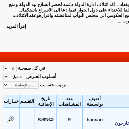
اد ,, اكد ائتلاف ادارة الدولة دعمه لحصر السلاح بيد الدولة ومنع
لاعتداء على دول الجوار فيما دعا الى الاسراع باستكمال
لحكومي الى مجلس النواب لمناقشته واقرارهوعقد الائتلاف،
..
إقرأ المزيد
في كل صفحـة
أسـلوب العـرض
ترتيب حســب
أضيف
عدد
تاريخ
التقييـم
خيـارات
بواسـطة
المشـاهدات
الإضافـة
hassan
-
06/08/2026
64
رجون