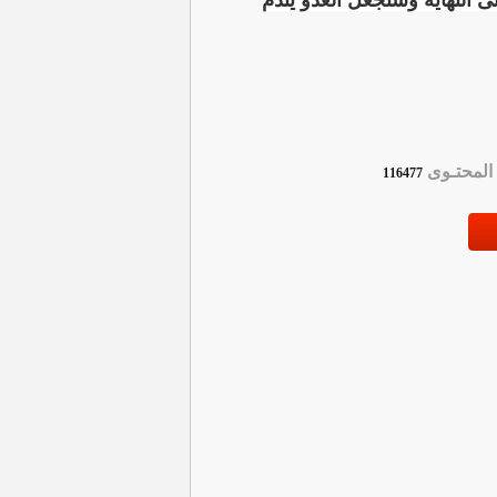
 النهاية وستجعل العدو يندم
لمحتـوى
116477