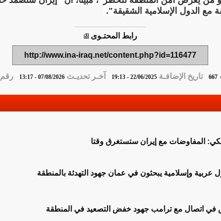
 من يعرض أمن المنطقة للخطر"، مبينًا، أن "إيران ستصمد حتى
ة مع الدول الإسلامية الشقيقة".
رابط المحتـوى
http://www.ina-iraq.net/content.php?id=116477
تاريخ الإضافـة
آخـر تحديـث
رقم ا
07/08/2026 - 13:17
22/06/2025 - 19:13
667
يكي: المفاوضات مع إيران ستستغرق وقتا
في اتصال مع ترامب جهود خفض التصعيد في المنطقة