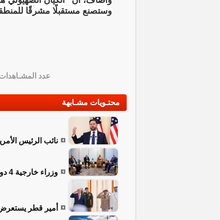
وأضاف، أن "الكيان الصهيوني هو
وستصنع مستقبلًا مشرقًا للمنطق
عدد المشـاهدات
محتـويات مشـابهة
نائب الرئيس الأمر
وزراء خارجية 4 دول عربية وإسلامية يبحثون في عمان جهود التهدئة بالمنطقة
أمير قطر يستعرض 