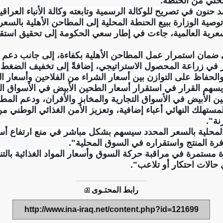
محلي من الحنطة.
 حنون في تصريح للوكالة الرسمية وتابعته وكالة الأنباء العراق
لسعرية العالمية، جاءت في إطار سعي الحكومة إلى تحقيق است
لى ضمان استمرار عمل المطاحن الأهلية بكفاءة، إلى جانب دعم 
 في زراعة المحصول الاستراتيجي، إضافةً إلى تخفيف الضغط عن
الحفاظ على التوازن بين أسعار الشراء من الفلاحين وأسعار ال
 يسهم القرار في استقرار أسعار الطحين الأبيض في الأسواق ال
 الأبيض في الأسواق التجارية والمخابز والأفران، ودعم المط
لمستهلك النهائي أعباء إضافية، وتعزيز الأمن الغذائي الوطني 
نة".
المحلية بالسعر المحدد سيسهم بشكل مباشر في منع ارتفاع أس
رة المنتج واستقراره في السوق المحلية".
رة مستمرة في مراقبة حركة السوق وأسعار المواد الغذائية بالتن
حالات احتكار أو تلاعب".
رابط المحتـوى
http://www.ina-iraq.net/content.php?id=121699