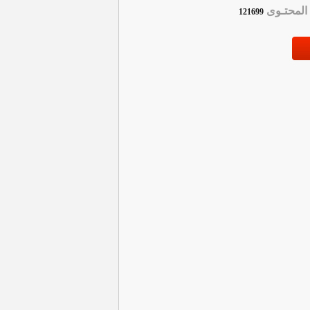
لمحتـوى
121699