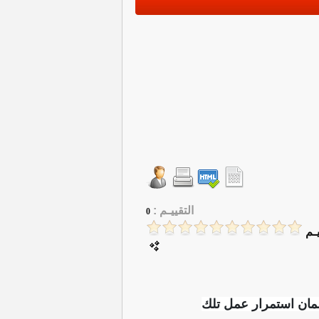
التقييـم :
0
ـم
يها لضمان استمرار عمل تلك