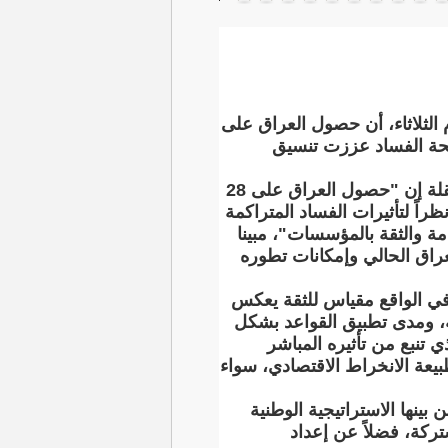
 الثلاثاء، أن حصول العراق على
افحة الفساد عززت تنسيق
وقال مدير المشروع ياما تُرابي، لوكالة الأنباء العراقية (واع):وتابعته وكالة الأنباء العراقية المستقلة إن "حصول العراق على 28
 لكثير من العراقيين؛ نظراً لتأثيرات الفساد المتراكمة
ة والثقة بالمؤسسات"، مبينا
عراق الحالي وإمكانات تطوره
ه في الواقع مقياس للثقة يعكس
ة، ومدى تطبيق القواعد بشكل
 تنبع من تأثيره المباشر
بيعة الانخراط الاقتصادي، سواء
ينها الاستراتيجية الوطنية
لويات مشتركة، فضلاً عن إعداد