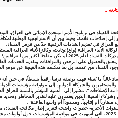
تابعة ,,
ة الفساد في برنامج الأمم المتحدة الإنمائي في العراق، اليوم
 إلى إصلاحات قائمة، وفيما بين أن الاستراتيجية الوطنية لمك
العراق في تقديم الخدمات الرقمية حدّ من فرص الفساد.
نقطة من أصل 100 في مؤشر مدركات الفساد لعام 2025 لم يكن مفاجئاً
 يتعلق بالحصول على الرخص والموافقات وتقديم الخدمات العام
وجود الفساد من عدمه، بل بما تعكسه هذه النتيجة عن موقع ال
الباً ما يُساء فهمه بوصفه ترتيباً رقمياً بسيطاً، في حين أن
 والمستثمرين والشركاء الدوليين إلى موثوقية مؤسسات الدول
مة الإصلاحات"، مشيرا إلى "أهمية المؤشر بالنسبة للعراق الذي
ركاء التنمية، الذين يعتمدون عليه لتقدير المخاطر وتحديد ط
ضارباً أم إنتاجياً، ومحدوداً أم واسع القاعدة".
سنوات الأخيرة- خطوات واضحة لتعزيز إطار مكافحة الفساد، من ب
لمكافحة الفساد للأعوام 2021 – 2025، التي أسهمت في مواءمة المؤسسات حول أو