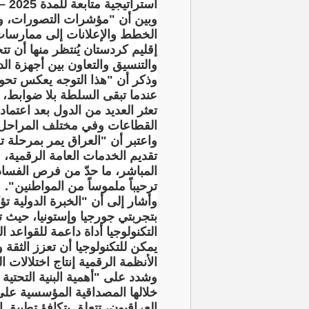
استراتيجية متابعة للمدة 2025 – 2030، بما يعكس نية الاستمرار بالإصلاح".
وبين أن "مؤشرات التصورات، ومن
الخطط والإعلانات إلى ممارسات
إقليم كردستان يُنتظر منها أن ت
والتنسيق والتعاون بين أجهزة الد
وذكر أن "هذا التوجه يعكس تحولا
عندما تبقى السلطة بلا ضوابط، و
تعثر العديد من الدول بعد اعتما
القطاعات وفي مختلف المراحل 
واعتبر أن "العراق يمر بمرحلة 
تقديم الخدمات العامة الرقمية، 
المباشر، ما حدّ من فرص الفساد،
ترحيباً ملموساً من المواطنين".
وأشار إلى أن "الخبرة الدولية 
بتجربتي جورجيا وإستونيا، حيث
التكنولوجيا أداة داعمة للقواعد 
يمكن للتكنولوجيا أن تعزز الثقة
الأنظمة الرقمية إنتاج اختلالات 
وشدد على "أهمية البنية التحتية
خلالها المصداقية المؤسسية عل
العراقيون، تتعلق بتكافؤ تطبيق