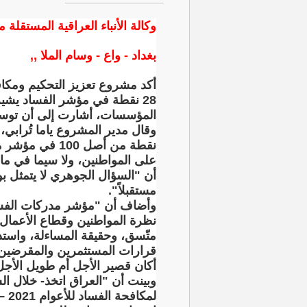
وكالة الأنباء العراقية المستقلة م
بغداد - واع - وسام الملا ,,
أكد مشروع تعزيز التحكيم ومكافح
28 نقطة في مؤشر الفساد يشير
المؤسسات، أشارت إلى أن توسع 
على المواطنين، ولا سيما في ما
أن "السؤال الجوهري لا يتمثل ب
مستقبلاً".
وأضاف أن "مؤشر مدركات الفساد غ
نظرة المواطنين وقطاع الأعمال
متّسق، وحقيقة المساءلة، واستدا
قرارات المستثمرين والمقرضين وش
أكان قصير الأجل أم طويل الأجل، م
وبينت أن "العراق اتخذ- خلال ال