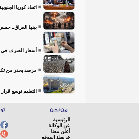
اتحاد كوريا الجنو
بينها العراق.. خمس 
أسعار الصرف في العراق: 152,500 دينار
مرصد يحذر من تكرا
التعليم توسع قرار الـ 10 درجات ليشمل جميع المواد والمراحل 
الرئيسية
عن الوكالة
أعلن معنا
خريطة الموقع