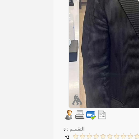
التقييـم :
0