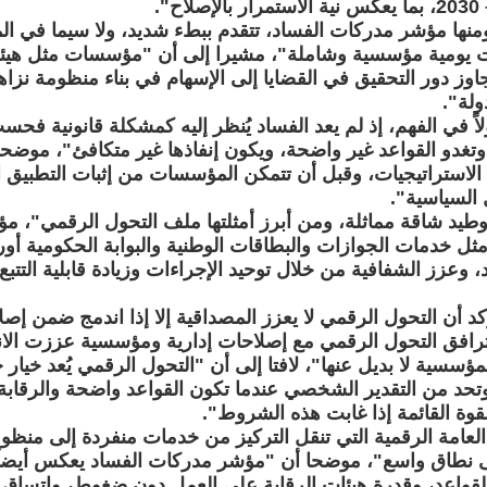
ها مؤشر مدركات الفساد، تتقدم ببطء شديد، ولا سيما في الم
 يومية مؤسسية وشاملة"، مشيرا إلى أن "مؤسسات مثل هيئة ال
تجاوز دور التحقيق في القضايا إلى الإسهام في بناء منظومة نزا
ولة".
ً في الفهم، إذ لم يعد الفساد يُنظر إليه كمشكلة قانونية فحس
تغدو القواعد غير واضحة، ويكون إنفاذها غير متكافئ"، موضحا 
د الاستراتيجيات، وقبل أن تتمكن المؤسسات من إثبات التطبيق 
السياسية".
توطيد شاقة مماثلة، ومن أبرز أمثلتها ملف التحول الرقمي"، م
مثل خدمات الجوازات والبطاقات الوطنية والبوابة الحكومية أو
 وعزز الشفافية من خلال توحيد الإجراءات وزيادة قابلية التتب
تؤكد أن التحول الرقمي لا يعزز المصداقية إلا إذا اندمج ضمن
 ترافق التحول الرقمي مع إصلاحات إدارية ومؤسسية عززت الا
المؤسسية لا بديل عنها"، لافتا إلى أن "التحول الرقمي يُعد خيار
 وتحد من التقدير الشخصي عندما تكون القواعد واضحة والرقابة
القوة القائمة إذا غابت هذه الشروط".
 العامة الرقمية التي تنقل التركيز من خدمات منفردة إلى منظو
ى نطاق واسع"، موضحا أن "مؤشر مدركات الفساد يعكس أيضاً
 القواعد، وقدرة هيئات الرقابة على العمل دون ضغوط، واتساق 