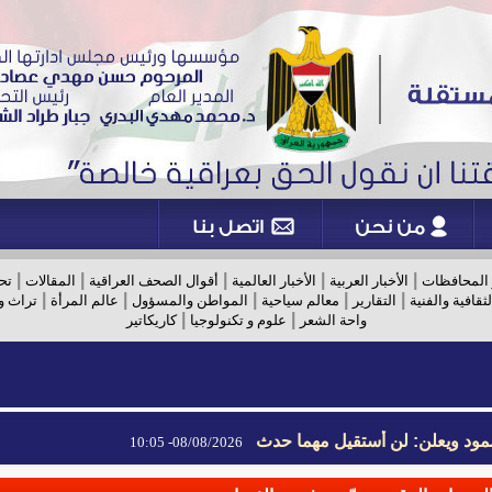
|
|
|
|
|
 المحافظات
الأخبار العربية
الأخبار العالمية
أقوال الصحف العراقية
المقالات
تح
|
|
|
|
|
لثقافية والفنية
التقارير
معالم سياحية
المواطن والمسؤول
عالم المرأة
تراث و
|
|
واحة الشعر
علوم و تكنولوجيا
كاريكاتير
مود ويعلن: لن أستقيل مهما حدث
مود ويعلن: لن أستقيل مهما حدث
08/08/2026- 10:05
08/08/2026- 10:05