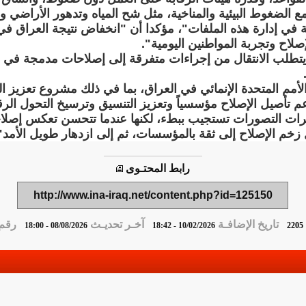
ع الضغوط البيئية والمناخية، مثل شح المياه وتدهور الأراضي وم
ية في إدارة هذه الملفات"، مؤكدا أن "انخفاض نتيجة العراق 
يتطلب الانتقال من إجراءات متفرقة إلى إصلاحات مدمجة في ا
أمم المتحدة الإنمائي في العراق، بما في ذلك مشروع تعزيز ا
 دعم تأصيل الإصلاح مؤسسياً وتعزيز التنسيق وترسيخ التحول ا
رات التصورات تستجيب ببطء، لكنها عندما تتحسن تعكس إصلا
زخم الإصلاح إلى ثقة بالمؤسسات، ثم إلى ازدهار طويل الأمد"
رابط المحتـوى
http://www.ina-iraq.net/content.php?id=125150
تاريخ الإضافـة
آخـر تحديـث
رقم ا
08/08/2026 - 18:00
10/02/2026 - 18:42
2205