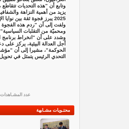
وتابع أن "هذه التحديات تتقاطع م
يزيد من أهمية النزاهة والشفاف
2025 يبرز فجوة ثقة بين نوايا الإصلاح وتجربة المواطنين اليومية".
ولفت إلى أن "ردم هذه الفجوة 
ومحميّة من التقلبات السياسية".
وشدد على أن "انخراط برنامج ال
أجل العدالة البيئية، يركز على
الحوكمة"، مشيرا إلى أن "مؤش
التحدي الرئيس يتمثل في تحويل 
عدد المشـاهدات
محتـويات مشـابهة