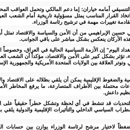
تنسيقي أمامه خياران: إما دعم المالكي وتحمل العواقب المحتم
 أن اتخاذ القرار المناسب يمثل مسؤولية تاريخية أمام الشعب ال
 القادمة تغييرات مهمة في ترشيح رئاسة الوزراء.
حسين الإبراهيمي من أن الأمن والسياسة والاقتصاد تمثل أركا
هذه الأركان ينعكس بشكل مباشر على باقي الجوانب.
داد اليوم" إن الأزمة السياسية الحالية في العراق، وخصوصاً 
ء، تؤثر بشكل كبير على الأمن والاقتصاد، مؤكداً أن الشعب ال
توتر العلاقة بين الولايات المتحدة الأمريكية والجمهورية الإس
ة والضغوط الإقليمية يمكن أن يلقي بظلاله على الاقتصاد وال
عات محتملة بين الأطراف المتصارعة، ما يرفع المخاطر الأمن
لتنظيم داعش.
لتحديات قد تنشط في أي لحظة وتشكل خطراً حقيقياً على البلا
الاضطراب السياسي الداخلي والتأثيرات الإقليمية والدولية يل
 ضغطاً لاختيار مرشح لرئاسة الوزراء يوازن بين حسابات ال