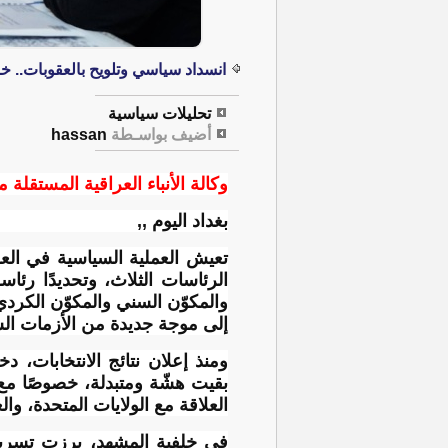
انسداد سياسي وتلويح بالعقوبات.. خ
تحليلات سياسية
أضيف بواسـطة
hassan
وكالة الأنباء العراقية المستقلة م
بغداد اليوم ,,
تعيش العملية السياسية في العر
الرئاسات الثلاث، وتحديدًا رئاس
والمكوّن السني والمكوّن الك
إلى موجة جديدة من الأزمات السي
ومنذ إعلان نتائج الانتخابات،
بقيت هشّة ومتبدلة، خصوصًا مع 
العلاقة مع الولايات المتحدة، وال
في خلفية المشهد، برزت تسري