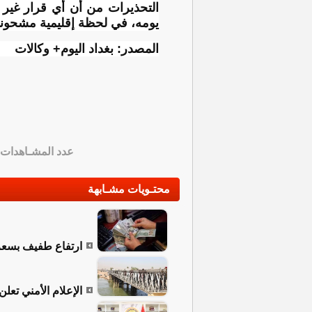
التحذيرات من أن أي قرار غي
يومه، في لحظة إقليمية مشحونة 
المصدر: بغداد اليوم+ وكالات
عدد المشـاهدات
محتـويات مشـابهة
ارتفاع طفيف بسعر ا
الإعلام الأمني تعل