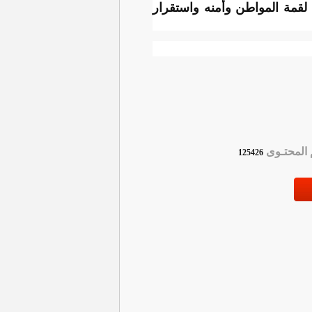
قمة المواطن وأمنه واستقرار
لمحتـوى
125426