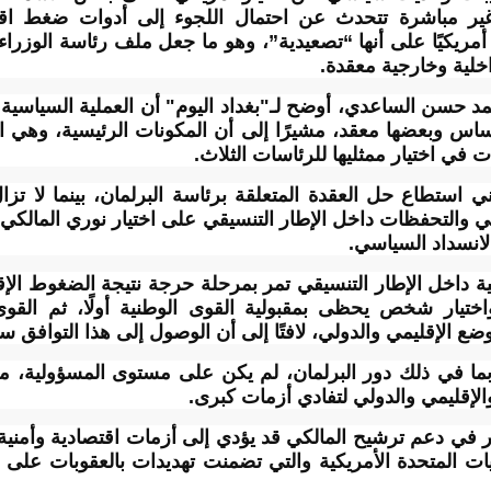
 غير مباشرة تتحدث عن احتمال اللجوء إلى أدوات ضغط ا
ف أمريكيًا على أنها “تصعيدية”، وهو ما جعل ملف رئاسة الوز
خلية وخارجية معقدة.
حسن الساعدي، أوضح لـ"بغداد اليوم" أن العملية السياسية في
 وبعضها معقد، مشيرًا إلى أن المكونات الرئيسية، وهي الإ
في اختيار ممثليها للرئاسات الثلاث.
 استطاع حل العقدة المتعلقة برئاسة البرلمان، بينما لا تزا
ريكي والتحفظات داخل الإطار التنسيقي على اختيار نوري المالك
الانسداد السياسي.
ة داخل الإطار التنسيقي تمر بمرحلة حرجة نتيجة الضغوط الإقليم
واختيار شخص يحظى بمقبولية القوى الوطنية أولًا، ثم القوى
 الوضع الإقليمي والدولي، لافتًا إلى أن الوصول إلى هذا التوافق 
بما في ذلك دور البرلمان، لم يكن على مستوى المسؤولية، معتب
لإقليمي والدولي لتفادي أزمات كبرى.
في دعم ترشيح المالكي قد يؤدي إلى أزمات اقتصادية وأمنية
ات المتحدة الأمريكية والتي تضمنت تهديدات بالعقوبات على 