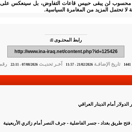
ر محسوب لن يبقى حبيس قاعات التفاوض، بل سينعكس على ل
لا تحتمل المزيد من المغامرة السياسية.
رابط المحتـوى
http://www.ina-iraq.net/content.php?id=125426
تاريخ الإضافـة
آخـر تحديـث
رقم ا
07/08/2026 - 22:11
21/02/2026 - 11:57
1441
لدولار أمام الدينار العراقي
ن فتح طريق بغداد - جسر الفاضلية - جرف النصر أمام زائري الأربعينية