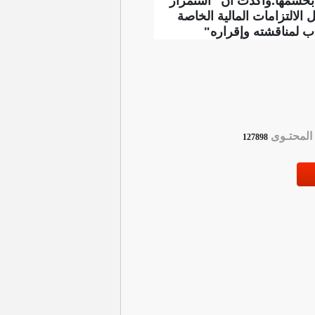
ع بحسمها.وأكدت أن "استمرار
الالتزامات المالية الخاصة
 لمناقشته وإقراره"
لمحتـوى
127898