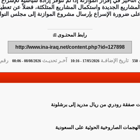
 التأخير في إقرار الموازنة إذا لم تتوفر إرادة سياسية للإسرا
لمشاريع الجديدة واستكمال المشاريع المتلكئة، فضلاً عن تعطيل 
ى ضرورة الإسراع بإرسال مشروع الموازنة إلى مجلس النواب
رابط المحتـوى
http://www.ina-iraq.net/content.php?id=127898
تاريخ الإضافـة
آخـر تحديـث
رقم ا
08/08/2026 - 08:06
17/05/2026 - 10:16
550
ت صفقة رودري من ريال مدريد إلى برشلونة
لهجمات الصاروخية الحوثية على السعودية