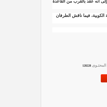
لى أنه عقد بالقرب من القاعدة
الكوبية، فيما ناقش الطرفان
لمحتـوى
128228