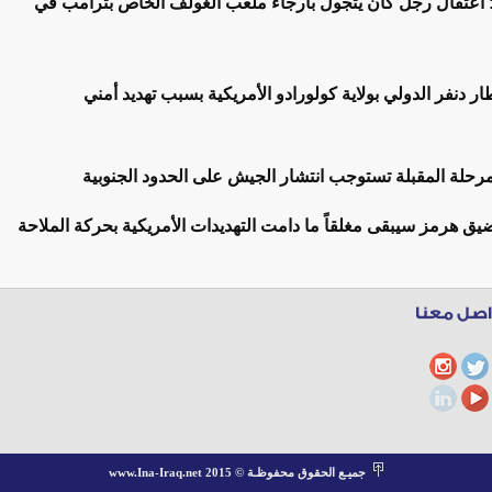
 اعتقال رجل كان يتجول بأرجاء ملعب الغولف الخاص بترامب في
 دنفر الدولي بولاية كولورادو الأمريكية بسبب تهديد أمني
لمرحلة المقبلة تستوجب انتشار الجيش على الحدود الجنوبية
ق هرمز سيبقى مغلقاً ما دامت التهديدات الأمريكية بحركة الملاحة
جميـع الحقوق محفوظـة © www.Ina-Iraq.net 2015