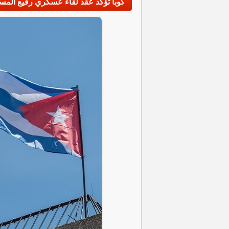
كوبا تؤكد عقد لقاء عسكري رفيع المستو