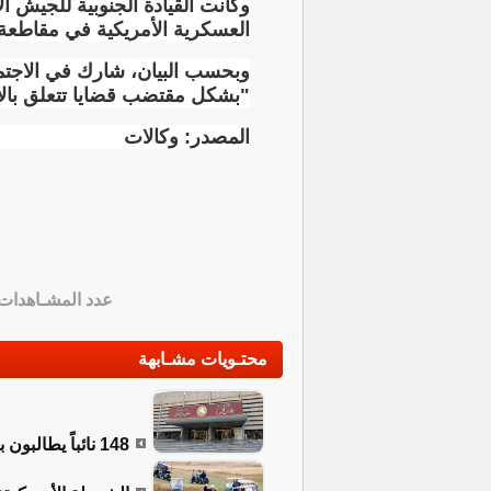
وكانت القيادة الجنوبية للجيش 
العسكرية الأمريكية في مقاطعة 
وبحسب البيان، شارك في الاجتما
"بشكل مقتضب قضايا تتعلق بالأ
المصدر: وكالات
عدد المشـاهدات
محتـويات مشـابهة
148 نائباً يطالبون بعقد جلسة طارئة للبرلمان لبحث التصعيد الإقليمي وملف الرواتب