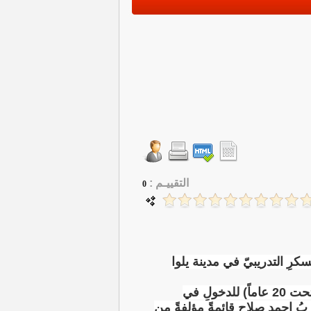
التقييـم :
0
شباب (تحت 20 عاماً) للدخولِ في المُعسكرِ التدريبيّ في مدينة يلوا
وذكر الاتحاد في بيان تلقته وكالة الأنباء العراقية (المستقلة)، أن "قائمةَ لاعبي منتخب الشباب (تحت 20 عاماً) للدخولِ في
دربُ احمد صلاح قائمةً مؤلفةً من