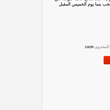
نتخب بنما يوم الخميس المقبل
لمحتـوى
128299