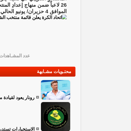
26 لاعباً ضمن منهاجِ إعدادِ 
الموافق 4 حزيران/ يونيو الحالي ومنتخب مولدوفا يوم السبت الموافق 6 حزيران/ يونيو ايضاً".
عدد المشـاهدات
محتـويات مشـابهة
رونار يعود لقيادة 
الاستخبارات تستدرج