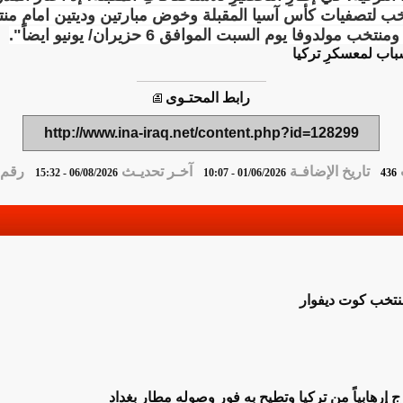
المنتخب لتصفيات كأس آسيا المقبلة وخوض مبارتين وديتين امام م
رابط المحتـوى
http://www.ina-iraq.net/content.php?id=128299
تاريخ الإضافـة
آخـر تحديـث
رقم ا
06/08/2026 - 15:32
01/06/2026 - 10:07
436
منتخب كوت ديفوار
 إرهابياً من تركيا وتطيح به فور وصوله مطار بغداد