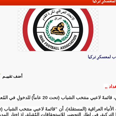
لمعسكرِ تركيا
ب لمعسكرِ تركيا
أضف تقييـم
داد ,,
أعلن الاتحاد العراقي بكرة القدم، قائمةَ لاعبي منتخب ال
 التركية، في إطارِ التحضيرِ للاستحقاقاتِ المُقبلة، إذ اختار الم