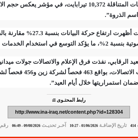
رسالة، فيما تجاوز حجم البيانات المتناقلة 10,372 تيرابايت، 
اسم الذروة”.
ستخدام الخدمات الرقمية”.
خلالها 919 فحصاً فنياً لشبكات ا
ان استمراريتها خلال أيام العيد”.
رابط المحتـوى
http://www.ina-iraq.net/content.php?id=128304
تاريخ الإضافـة
آخـر تحديـث
رقم ا
09/08/2026 - 06:49
01/06/2026 - 10:27
414