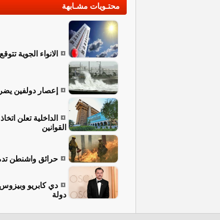
محتـويات مشـابهة
الانواء الجوية تتوق
إعصار دولفين يضرب تايوان وي
القوانين
حرائق واشنطن تدمر عقارات
دولة