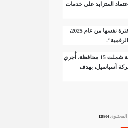
في مؤشر يعكس حجم الاعتماد المتزايد على خدمات
وتابعت الهيئة، أن “الإحصائيات أظهرت ارتفاع حركة البيانات بنسبة 27.3% مقارنة بالفترة نفسها من عام 2025،
وذكرت الهيئة، أنه “على الصعيد الرقابي، نفذت فرق الإعلام والاتصالات جولات ميدانية شملت 15 محافظة، أُجري
لاتصالات، بواقع 463 فحصاً لشركة زين و456 فحصاً لشركة آسياسيل، بهدف
لمحتـوى
128304