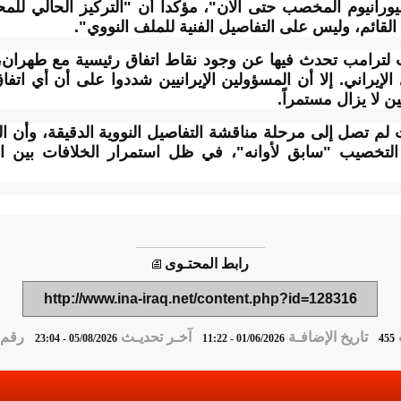
يورانيوم المخصب حتى الآن"، مؤكداً أن "التركيز الحالي لل
 القائم، وليس على التفاصيل الفنية للملف النووي".
ت لترامب تحدث فيها عن وجود نقاط اتفاق رئيسية مع طهران، 
الإيراني. إلا أن المسؤولين الإيرانيين شددوا على أن أي اتفاق
 لا يزال مستمراً.
م تصل إلى مرحلة مناقشة التفاصيل النووية الدقيقة، وأن ال
 التخصيب "سابق لأوانه"، في ظل استمرار الخلافات بين ا
رابط المحتـوى
http://www.ina-iraq.net/content.php?id=128316
تاريخ الإضافـة
آخـر تحديـث
رقم ا
05/08/2026 - 23:04
01/06/2026 - 11:22
455