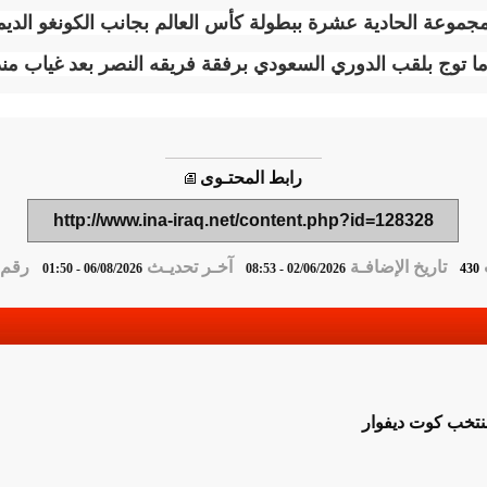
مجموعة الحادية عشرة ببطولة كأس العالم بجانب الكونغو الديم
رابط المحتـوى
http://www.ina-iraq.net/content.php?id=128328
تاريخ الإضافـة
آخـر تحديـث
رقم ا
06/08/2026 - 01:50
02/06/2026 - 08:53
430
منتخب كوت ديفوار