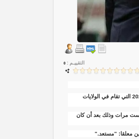
التقييـم :
0
انضم كريستيانو رونالدو إلى معسكر منتخب البرتغال استعدادا لخوض منافسات كأس العالم 2026 التي تقام في الولايات
 ست مرات وذلك بعد أن كان
ن معلقا: "مستعد
".