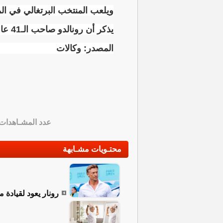
ويلعب المنتخب البرتغالي في ال
يذكر أن رونالدو صاحب الـ41 عاما توج بلقب الدوري السعودي برفقة فريقه النصر بعد غياب منذ موسم 2018-2019
المصدر: وكالات
عدد المشـاهدات
محتـويات مشـابهة
رونار يعود لقيادة 