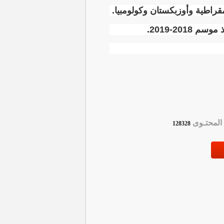
قراطية وأوزبكستان وكولومبيا
.
.
لمحتـوى
128328