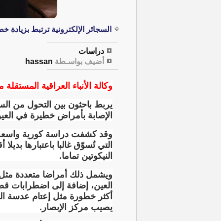
السجائر الإلكترونية ترتبط بزيادة 
دراسات
أضيف بواسـطة
hassan
وكالة الأنباء العراقية المستقلة مت
يربط باحثون بين التحول من السجا
الإصابة بأمراض خطيرة في العي
وقد كشفت دراسة كورية واسعة الن
التي تُسوّق غالبا باعتبارها بدي
النيكوتين تماما
.
ويشمل ذلك أمراضا متعددة مثل ا
العين، إضافة إلى اضطرابات قصر
أكثر خطورة مثل إعتام عدسة الع
يصيب مركز الإبصار
.