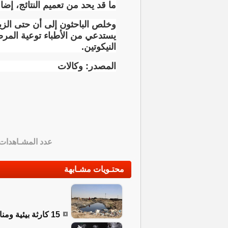
ما قد يحد من تعميم النتائج، إضا
وخلص الباحثون إلى أن حتى الز
يستدعي من الأطباء توعية المرضى
النيكوتين
.
المصدر: وكالات
عدد المشـاهدات
محتـويات مشـابهة
15 كارثة بيئية ومناخية ترسم ملامح أخطر التحديات التي تواجه العراق اليوم