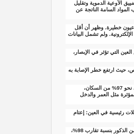
ييق الأوعية الدموية وتقليل
المواد السامة الناتجة عن
باحثون أكثر من 6300 حالة إصابة بأمراض عيون خطيرة. وظهر أن أقل
إلكترونية. ولم تشمل البيانات
بتها 7% في خطر الإصابة بأمراض العين التي تؤثر في الإبصار،
ص، حيث ارتفع خطر الإصابة به
واعتمدت الدراسة على بيانات من الهيئة الوطنية للتأمين الصحي في كوريا الجنوبية، التي تغطي نحو 97% من السكان،
ة بعد موازنة العوامل المؤثرة مثل العمر والدخل
4.6 سنوات، مع رصد خمس مشكلات رئيسية في العين: إعتام
ورغم أن النتائج بقيت متسقة عبر مختلف الفئات، حذّر الباحثون من أن أغلب المشاركين كانوا من الذكور بنسبة تقارب 98%،