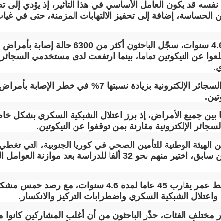
 نفسه قد يكون العامل الأساسي في هذا التأثير، إذ يؤدي إلى تض
الحساسة، إضافة إلى تحفيز الالتهابات المزمنة، حتى في غياب 
وخلال فترة متابعة امتدت لنحو 4.6 سنوات، سجّل ال
عوا عن النيكوتين تماما، بينما ارتفعت لدى مستخدمي السجائر ال
ي
.
وبشكل عام، ارتبط التحول إلى السجائر الإلكترونية بزيادة نس
تين
.
يا بين جميع الأمراض، إذ برز اعتلال الشبكية السكري بشكل خا
.
وشملت أكثر من 179 ألف مدخن سابق، اختير منهم نحو 32 ألفا للدراس
وتابع الباحثون المشاركين بمتوسط عمر يقارب 45 عاما لمدة 
واعتلال الشبكية السكري واضطرابات التركيز والانكسار
.