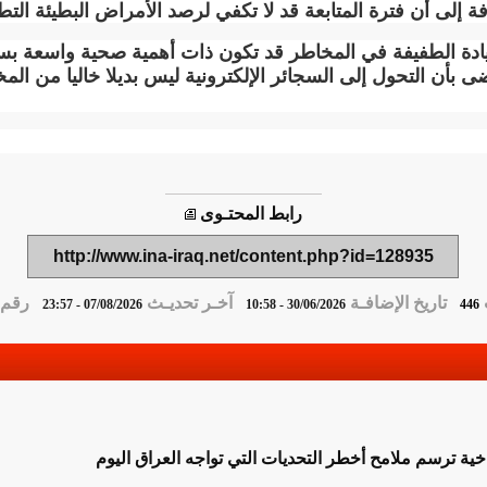
فة إلى أن فترة المتابعة قد لا تكفي لرصد الأمراض البطيئة التط
يادة الطفيفة في المخاطر قد تكون ذات أهمية صحية واسعة بس
 بأن التحول إلى السجائر الإلكترونية ليس بديلا خاليا من المخ
رابط المحتـوى
http://www.ina-iraq.net/content.php?id=128935
تاريخ الإضافـة
آخـر تحديـث
رقم ا
07/08/2026 - 23:57
30/06/2026 - 10:58
446