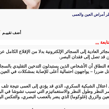
خطر أمراض العين والعمى
أضف تقييـم
ابعة ,,,
ئر العادية إلى السجائر الإلكترونية بدلا من الإقلاع الكامل عن
ن قد تصل إلى فقدان البصر
.
طاق أن الأشخاص الذين يستبدلون التدخين التقليدي بالسجائر ا
لا أقل ضررا – يواجهون احتمالية أعلى للإصابة بمشكلات في العي
عتلال الشبكية السكري، الذي قد يؤدي إلى العمى نتيجة تلف ا
 النظر وطول النظر والاستغماتيزم التي تسبب تشوشا في الرؤ
ين والزرق (غلوكوما) الذي يضر بالعصب البصري، والتنكس البق