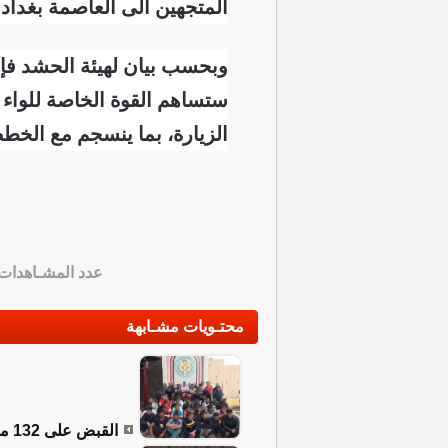
المتجهين الى العاصمة بغداد.
وبحسب بيان لهيئة الحشد فإن ه
ستساهم القوة الخاصة للواء
الزيارة، بما ينسجم مع الخطط
عدد المشـاهدات
محتـويات مشـابهة
القبض على 132 مخالفاً لشروط الإقامة في بغداد