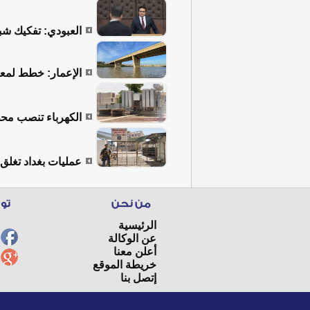
العبودي: تفكيك ش
الإعمار: خطط لمعا
الكهرباء تنصب محط
عمليات بغداد تغلق 10 كراجات غير مجازة في جانبي الكرخ والرصا
الرئيسية
عن الوكالة
أعلن معنا
خريطة الموقع
إتصل بنا