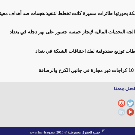
بكة بحوزتها طائرات مسيرة كانت تخطط لتنفيذ هجمات ضد أهداف معين
لجة التحديات المالية لإنجاز خمسة جسور على نهر دجلة في بغداد
ات توزيع صندوقية لفك اختناقات الشبكة في بغداد
فة
جميـع الحقوق محفوظـة © www.Ina-Iraq.net 2015