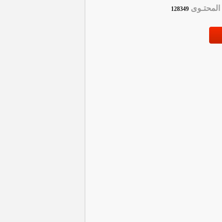
لمحتـوى
128349