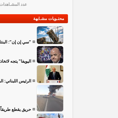
عدد المشـاهدات
محتـويات مشـابهة
"سي إن إن": البنتا
اليويفا" يتجه لات
الرئيس اللبناني: ا
حريق يقطع طريقاً 